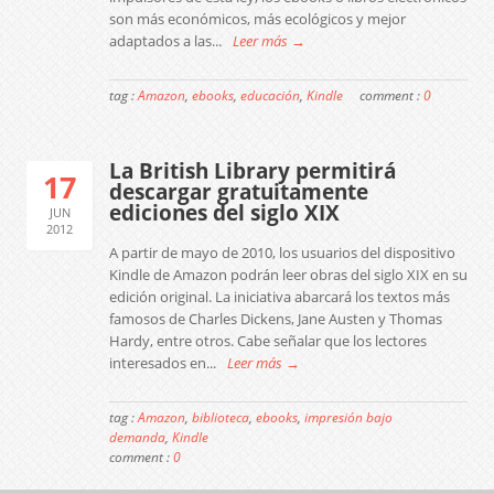
son más económicos, más ecológicos y mejor
adaptados a las...
Leer más →
tag :
Amazon
,
ebooks
,
educación
,
Kindle
comment :
0
La British Library permitirá
17
descargar gratuitamente
ediciones del siglo XIX
JUN
2012
A partir de mayo de 2010, los usuarios del dispositivo
Kindle de Amazon podrán leer obras del siglo XIX en su
edición original. La iniciativa abarcará los textos más
famosos de Charles Dickens, Jane Austen y Thomas
Hardy, entre otros. Cabe señalar que los lectores
interesados en...
Leer más →
tag :
Amazon
,
biblioteca
,
ebooks
,
impresión bajo
demanda
,
Kindle
comment :
0