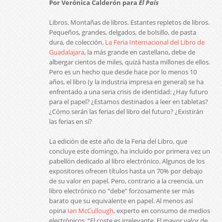
Por Verónica Calderón para
El País
Libros. Montañas de libros. Estantes repletos de libros.
Pequeños, grandes, delgados, de bolsillo, de pasta
dura, de colección.
La Feria Internacional del Libro de
Guadalajara
, la más grande en castellano, debe de
albergar cientos de miles, quizá hasta millones de ellos.
Pero es un hecho que desde hace por lo menos 10
años, el libro (y la industria impresa en general) se ha
enfrentado a una seria crisis de identidad: ¿Hay futuro
para el papel? ¿Estamos destinados a leer en tabletas?
¿Cómo serán las ferias del libro del futuro? ¿Existirán
las ferias en sí?
La edición de este año de la Feria del Libro, que
concluye este domingo, ha incluido por primera vez un
pabellón dedicado al libro electrónico. Algunos de los
expositores ofrecen títulos hasta un 70% por debajo
de su valor en papel. Pero, contrario a la creencia, un
libro electrónico no “debe” forzosamente ser más
barato que su equivalente en papel. Al menos así
opina
Ian McCullough
, experto en consumo de medios
electrónicos. “El coste es irrelevante. El mayor valor de