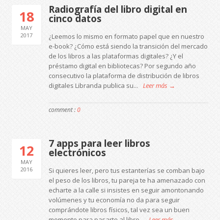
Radiografía del libro digital en
18
cinco datos
MAY
2017
¿Leemos lo mismo en formato papel que en nuestro
e-book? ¿Cómo está siendo la transición del mercado
de los libros a las plataformas digitales? ¿Y el
préstamo digital en bibliotecas? Por segundo año
consecutivo la plataforma de distribución de libros
digitales Libranda publica su...
Leer más →
comment :
0
7 apps para leer libros
12
electrónicos
MAY
2016
Si quieres leer, pero tus estanterías se comban bajo
el peso de los libros, tu pareja te ha amenazado con
echarte a la calle si insistes en seguir amontonando
volúmenes y tu economía no da para seguir
comprándote libros físicos, tal vez sea un buen
momento para pasarte al libro...
Leer más →